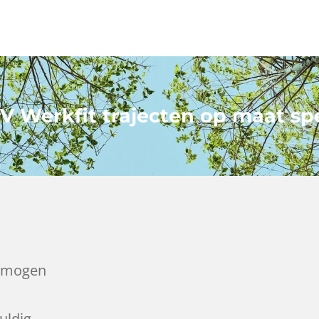
 Werkfit trajecten op maat sp
ermogen
uldig