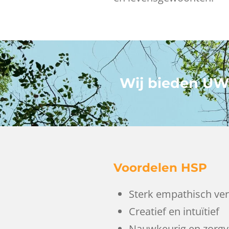
Wij bieden UWV
Voordelen HSP
Sterk empathisch v
Creatief en intuïtief
Nauwkeurig en zorgv