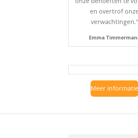
onze behoeften te v
en overtrof onz
verwachtingen.
Emma Timmerman
Meer informati