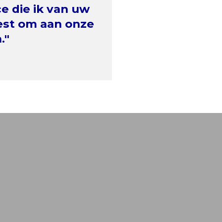
e die ik van uw
est om aan onze
."