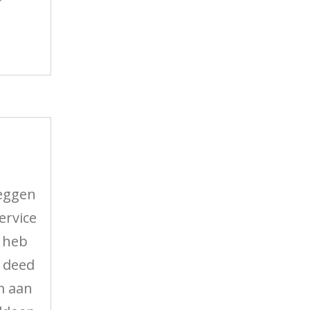
"
zeggen
ervice
f heb
 deed
m aan