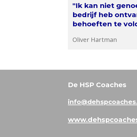
"Ik kan niet geno
bedrijf heb ontv
behoeften te vol
Oliver Hartman
De HSP Coaches
i
nfo@dehspcoaches.
www.dehspcoaches