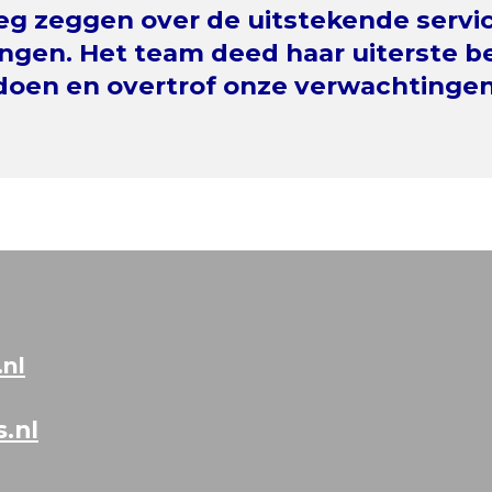
eg zeggen over de uitstekende servic
angen. Het team deed haar uiterste b
doen en overtrof onze verwachtingen
nl
.nl