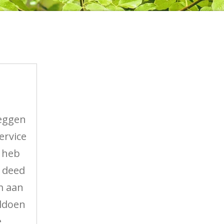
zeggen
ervice
f heb
 deed
m aan
oldoen
e